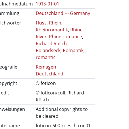
ufnahmedatum
1915-01-01
ammlung
Deutschland --- Germany
tichwörter
Fluss
,
Rhein
,
Rheinromantik
,
Rhine
River
,
Rhine romance
,
Richard Rösch
,
Rolandseck
,
Romantik
,
romantic
eografie
Remagen
Deutschland
opyright
© foticon
redit
© foticon/coll. Richard
Rösch
nweisungen
Additional copyrights to
be cleared
ateiname
foticon-600-roesch-roe01-