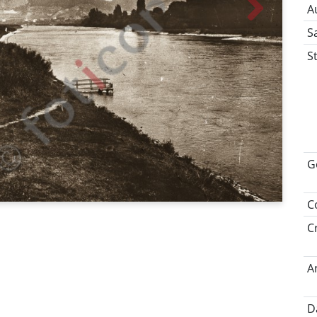
A
S
S
G
C
C
A
D