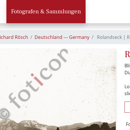
Fotografen & Sammlungen
Richard Rösch
Deutschland --- Germany
Rolandseck | R
R
Bl
Di
Lo
sl
F