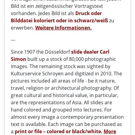
Bild ist ein zeitgenössischer Vortragstext
vorhanden. Jedes Bild ist als
Druck
oder
Bilddatei
koloriert oder in schwarz/weiß
zu
erwerben.
Weitere Informationen
.
---
Since 1907 the Düsseldorf
slide dealer
Carl
Simon
built
up
a stock
of 80,000
photographic
images
. The remaining stock was sighted by
Kulturservice Schroyen and digitized in 2010.
The
pictures
included all
areas
of life
- be it
nature
,
travel,
religion
or
architectural photography.
Of
great
cultural and
historical value,
in particular
,
are the representations
of
Asia
.
All
slides
are
hand colored
and
grouped into
lectures.
For
a
lmost every
image a
contemporary
presentation
text is
available
.
Each image
can
be purchased
as
a
print or file
– colored or black/white
.
More