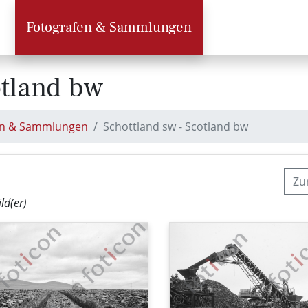
Fotografen & Sammlungen
otland bw
en & Sammlungen
Schottland sw - Scotland bw
Zu
ild(er)