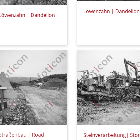
Löwenzahn | Dandelion
Löwenzahn | Dandelion
Details zu Löwenzahn | 
Details zu Löwenzahn | Dandelion (foticon-hofmann-001-003
Straßenbau | Road
Steinverarbeitung| Sto