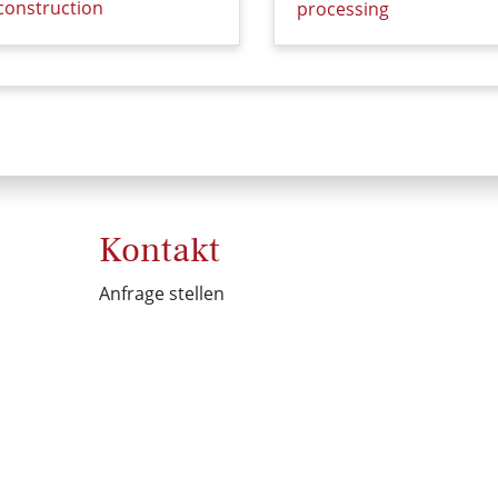
construction
processing
Details zu Straßenbau | Road construction (foticon-hofman
Details zu Steinverarbe
Kontakt
Anfrage stellen