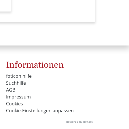
n-001-006-sw.jpg)
itung| Stone processing (foticon-hofmann-001-007-sw.jpg)
Informationen
foticon hilfe
Suchhilfe
AGB
Impressum
Cookies
Cookie-Einstellungen anpassen
powered by pixtacy