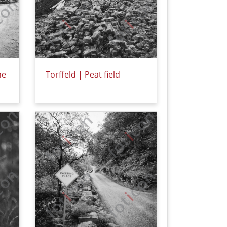
ne
Torffeld | Peat field
jpg)
Details zu Torffeld | Peat field (foticon-hofman
itung| Stone processing (foticon-hofmann-001-001-sw.jpg)