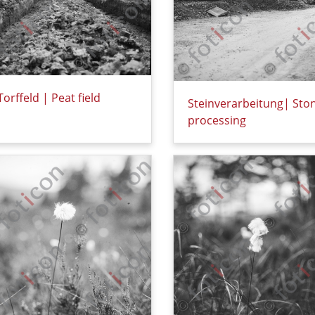
Torffeld | Peat field
Steinverarbeitung| Sto
Details zu Torffeld | Peat field (foticon-hofmann-001-000-sw.
processing
Details zu Steinverarbe