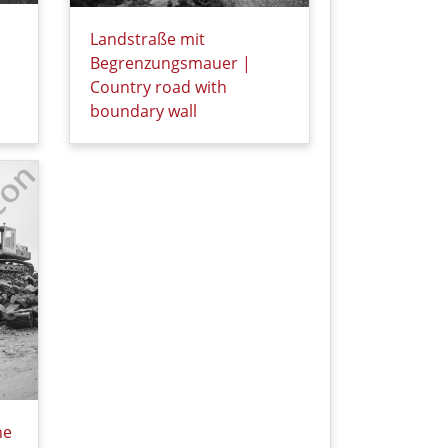
Landstraße mit
Dandelion (foticon-hofmann-001-004-sw.jpg)
Begrenzungsmauer |
-sw.jpg)
Country road with
boundary wall
Details zu Landstraße mit Begrenzungsmauer | 
ne