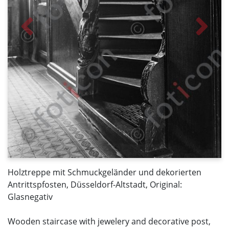
Holztreppe mit Schmuckgeländer und dekorierten
Antrittspfosten, Düsseldorf-Altstadt, Original:
Glasnegativ
Wooden staircase with jewelery and decorative post,