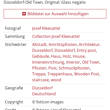
Düsseldorf-Old Town, Original: Glass negativ
Bilddatei zur Auswahl hinzufügen
Fotograf
Josef Kleesattel
Sammlung
Collection Josef Kleesattel
Stichwörter
Altstadt
,
Antrittspfosten
,
Architektur
,
Dusseldorf
,
Düsseldorf
,
Entry post
,
Gebäude
,
Haus
,
Holz
,
House
,
Inneneinrichtung
,
Interior
,
Old Town
,
Pfosten
,
Post
,
Schmuckpfosten
,
Treppe
,
Treppenhaus
,
Wooden Post
,
staircase
,
wood
Geografie
Düsseldorf
Deutschland
Copyright
© foticon images
Credit
© foticon / Josef Kleesattel