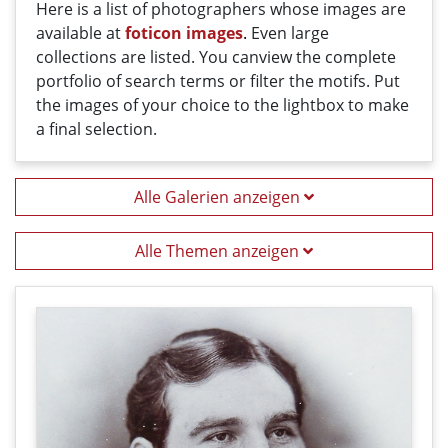
Here
is a list
of photographers
whose
images
are
available
at
foticon images
.
Even large
collections
are
listed
.
You can
view the
complete
portfolio
of
search terms
or filter
the motifs
. Put
the i
mages
of your
choice
t
o
the
lightbox
to
make
a
final
selection
.
Alle Galerien anzeigen
Alle Themen anzeigen