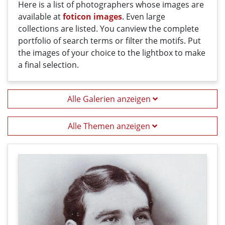
Here
is a list
of photographers
whose
images
are
available
at
foticon images
.
Even large
collections
are
listed
.
You can
view the
complete
portfolio
of
search terms
or filter
the motifs
. Put
the i
mages
of your
choice
t
o
the
lightbox
to
make
a
final
selection
.
Alle Galerien anzeigen
Alle Themen anzeigen