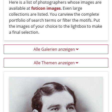
Here
is a list
of photographers
whose
images
are
available
at
foticon images
.
Even large
collections
are
listed
.
You can
view the
complete
portfolio
of
search terms
or filter
the motifs
. Put
the i
mages
of your
choice
t
o
the
lightbox
to
make
a
final
selection
.
Alle Galerien anzeigen
Alle Themen anzeigen