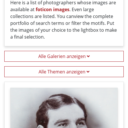
Here
is a list
of photographers
whose
images
are
available
at
foticon images
.
Even large
collections
are
listed
.
You can
view the
complete
portfolio
of
search terms
or filter
the motifs
. Put
the i
mages
of your
choice
t
o
the
lightbox
to
make
a
final
selection
.
Alle Galerien anzeigen
Alle Themen anzeigen