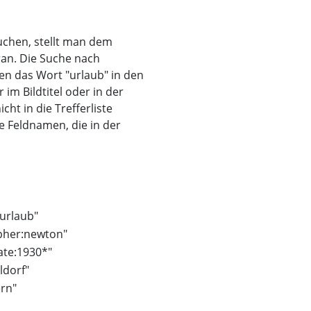
uchen, stellt man dem
ran. Die Suche nach
nen das Wort "urlaub" in den
m Bildtitel oder in der
ht in die Trefferliste
e Feldnamen, die in der
urlaub"
pher:newton"
ate:1930*"
ldorf"
ern"