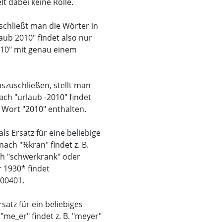
t dabei keine Rolle.
schließt man die Wörter in
aub 2010" findet also nur
2010" mit genau einem
zuschließen, stellt man
ch "urlaub -2010" findet
s Wort "2010" enthalten.
ls Ersatz für eine beliebige
ach "%kran" findet z. B.
ch "schwerkrank" oder
 1930* findet
00401.
rsatz für ein beliebiges
me_er" findet z. B. "meyer"