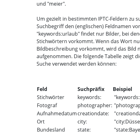
und "meier".
Um gezielt in bestimmten IPTC-Feldern zu s
Suchbegriff den (englischen) Feldnamen vo
"keywords:urlaub" findet nur Bilder, bei de
Stichwörtern vorkommt. Wenn das Wort nur i
Bildbeschreibung vorkommt, wird das Bild nic
aufgenommen. Die folgende Tabelle zeigt di
Suche verwendet werden können:
Feld
Suchpräfix
Beispiel
Stichwörter
keywords:
"keywords:
Fotograf
photographer:
"photogra
Aufnahmedatum
creationdate:
"creationd
Ort
city:
"city:Düsse
Bundesland
state:
"state:Bay